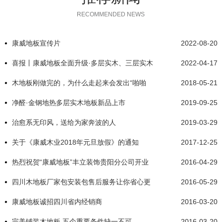
RECOMMENDED NEWS
康威地板宣传片
2022-08-20
喜报丨康威地板全面升级·多层实木、三层实木
2022-04-17
升级“E0”级
木地板刚做完的，为什么走起来会发出“啪啪
2018-05-21
啪”的声音?
净醛·金钢地热多层实木地板新品上市
2019-09-25
治愈系无印风，送给为家奔波的人
2019-03-29
关于《康威木业2018年元旦放假》的通知
2017-12-25
热烈祝贺“康威地板”丰立装饰贵阳分公司开业
2016-04-29
大吉，我们一直秉承长期友好合作的战略关系
四川木地板厂家包安装包售后服务让你省心更
2016-05-29
放心！
康威地板诚招四川省内经销商
2016-03-20
完美铺装木地板 五个重要条件缺一不可
2016-03-20