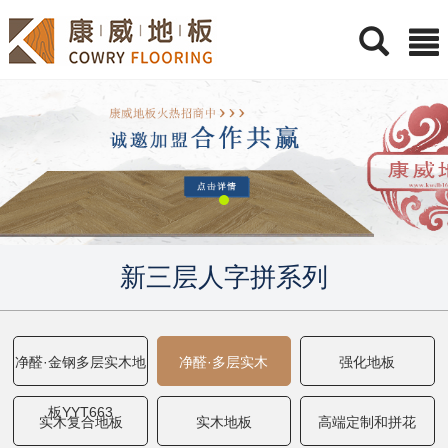
新三层人字拼系列
净醛·金钢多层实木地
净醛·多层实木
强化地板
板YYT663
实木复合地板
实木地板
高端定制和拼花